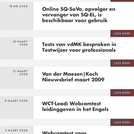
18 MEI 2009
Online SQ-SoVa, opvolger en
vervanger van SQ-EL, is
beschikbaar voor gebruik
LEES MEER
15 MAART
Tests van vdMK besproken in
2009
Testwijzer voor professionals
LEES MEER
12 MAART
Van der Maesen|Koch
2009
Nieuwsbrief maart 2009
LEES MEER
5 MAART 2009
WCT-Lead: Webcamtest
leidinggeven in het Engels
LEES MEER
4 MAART 2009
Webcamtest voor