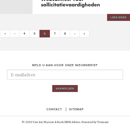
sollicitatievaardigheden
LEES MEER
(CURRENT)
«
‹
4
5
6
7
8
›
»
MELD U AAN VOOR ONZE NIEUWSBRIEF
AANMELDEN
CONTACT
SITEMAP
© 2026 Van der Maesen & Koch HRM-Advies. Powered by
Tremani