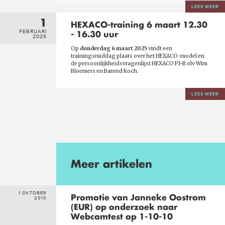
LEES MEER
1
HEXACO-training 6 maart 12.30
FEBRUARI
- 16.30 uur
2025
Op
donderdag 6 maart 2025
vindt een
trainingsmiddag plaats over het HEXACO-model en
de persoonlijkheidsvragenlijst HEXACO PI-R olv Wim
Bloemers en Barend Koch.
LEES MEER
Meer artikelen
1 OKTOBER
Promotie van Janneke Oostrom
2010
(EUR) op onderzoek naar
Webcamtest op 1-10-10