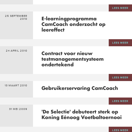
LEES MEER
25 SEPTEMBER
E-learningprogramma
2010
CamCoach onderzocht op
leereffect
LEES MEER
24 APRIL 2010
Contract voor nieuw
testmanagementsysteem
ondertekend
LEES MEER
13 MAART 2010
Gebruikerservaring CamCoach
LEES MEER
31 MEI 2009
'De Selectie' debuteert sterk op
Koning Eénoog Voetbaltoernooi
LEES MEER