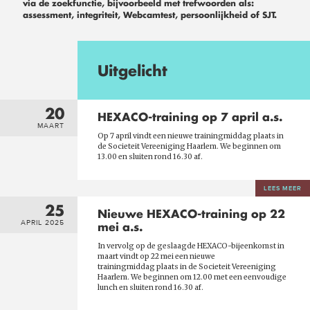
via de zoekfunctie, bijvoorbeeld met trefwoorden als:
assessment, integriteit, Webcamtest, persoonlijkheid of SJT.
Uitgelicht
20
HEXACO-training op 7 april a.s.
MAART
Op 7 april vindt een nieuwe trainingmiddag plaats in
de Societeit Vereeniging Haarlem. We beginnen om
13.00 en sluiten rond 16.30 af.
LEES MEER
25
Nieuwe HEXACO-training op 22
APRIL 2025
mei a.s.
In vervolg op de geslaagde HEXACO-bijeenkomst in
maart
vindt op 22 mei een nieuwe
trainingmiddag plaats in de Societeit Vereeniging
Haarlem. We beginnen om 12.00 met een eenvoudige
lunch en sluiten rond 16.30 af.