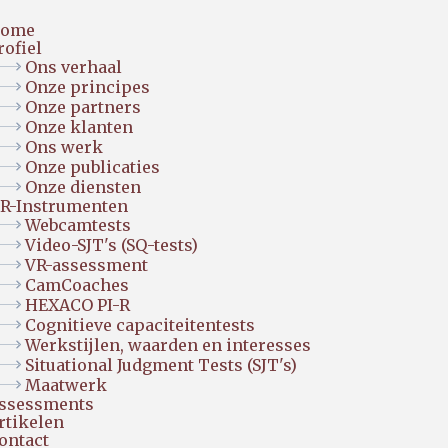
ome
rofiel
Ons verhaal
Onze principes
Onze partners
Onze klanten
Ons werk
Onze publicaties
Onze diensten
R-Instrumenten
Webcamtests
Video-SJT's (SQ-tests)
VR-assessment
CamCoaches
HEXACO PI-R
Cognitieve capaciteitentests
Werkstijlen, waarden en interesses
Situational Judgment Tests (SJT's)
Maatwerk
ssessments
rtikelen
ontact