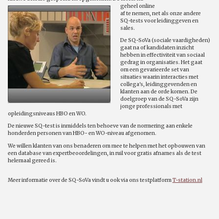
geheel online
af te nemen, net als onze andere
SQ-tests voor leidinggeven en
sales.
De SQ-SoVa (sociale vaardigheden)
gaat na of kandidaten inzicht
hebben in effectiviteit van sociaal
gedrag in organisaties. Het gaat
om een gevarieerde set van
situaties waarin interacties met
collega's, leidinggevenden en
klanten aan de orde komen. De
doelgroep van de SQ-SoVa zijn
jonge professionals met
opleidingsniveaus HBO en WO.
De nieuwe SQ-test is inmiddels ten behoeve van de normering aan enkele
honderden personen van HBO- en WO-niveau afgenomen.
We willen klanten van ons benaderen om mee te helpen met het opbouwen van
een database van expertbeoordelingen, in ruil voor gratis afnames als de test
helemaal gereed is.
Meer informatie over de SQ-SoVa vindt u ook via ons testplatform
T-station.nl